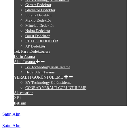
Garrett Dedektör
Gladiatör Dedektör
Lorenz Dedektör
Makro Dedektör
Minelab Dedektör
Nokta Dedektör
Quest Dedektör
RUTUS DEDEKTÖR
XP Dedektör
Tek Para Dedektörleri
Derin Arama
Alan Tarama
BY Technology Alan Tarama
Hedef Alan Tarama
YERALTI GÖRÜNTÜLEME
BY Technology Görüntüleme
CONRAD YERALTI GÖRÜNTÜLEME
Aksesuarlar
2.El
İletişim
Satın Alın
Satın Alın