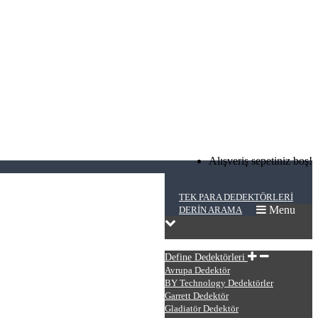
Alışveriş sepetiniz boş!
TEK PARA DEDEKTÖRLERI
Menu
DERIN ARAMA
Define Dedektörleri
Avrupa Dedektör
BY Technology Dedektörler
Garrett Dedektör
Gladiatör Dedektör