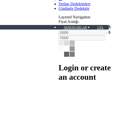
Define Dedektörleri
Gladiatör Dedektör
Layered Navigation
Fiyat Aralığı
₺
AKSESUARLAR
2.EL
-
₺
Login or create
an account