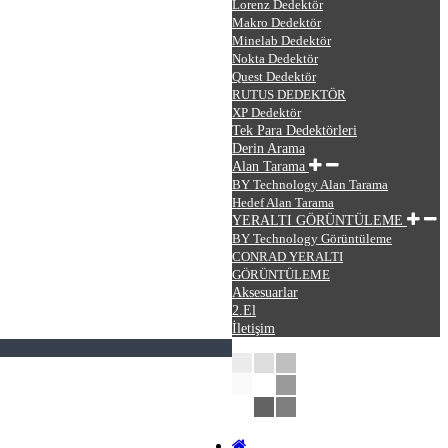
Lorenz Dedektör
Makro Dedektör
Minelab Dedektör
Nokta Dedektör
Quest Dedektör
RUTUS DEDEKTÖR
XP Dedektör
Tek Para Dedektörleri
Derin Arama
Alan Tarama
BY Technology Alan Tarama
Hedef Alan Tarama
YERALTI GÖRÜNTÜLEME
BY Technology Görüntüleme
CONRAD YERALTI
GÖRÜNTÜLEME
Aksesuarlar
2.El
İletişim