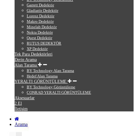
Garrett Dedektör
Gladiatör Dedektör
Lorenz Dedektör
Makro Dedektör
Minelab Dedektör
Nokta Dedektör
Quest Dedektör
RUTUS DEDEKTÖR
XP Dedektör
Tek Para Dedektörleri
Derin Arama
Alan Tarama
BY Technology Alan Tarama
Hedef Alan Tarama
YERALTI GÖRÜNTÜLEME
BY Technology Görüntüleme
CONRAD YERALTI GÖRÜNTÜLEME
Aksesuarlar
2.El
İletişim
Arama