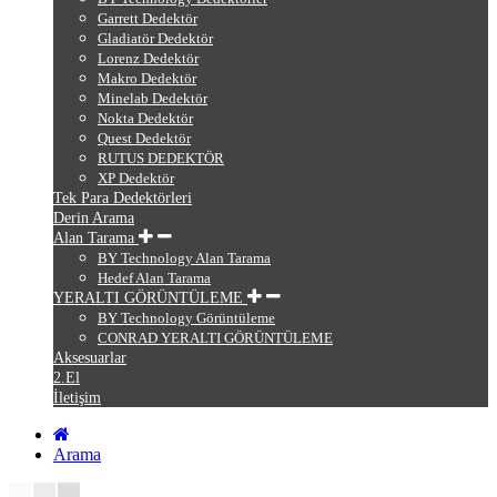
Garrett Dedektör
Gladiatör Dedektör
Lorenz Dedektör
Makro Dedektör
Minelab Dedektör
Nokta Dedektör
Quest Dedektör
RUTUS DEDEKTÖR
XP Dedektör
Tek Para Dedektörleri
Derin Arama
Alan Tarama
BY Technology Alan Tarama
Hedef Alan Tarama
YERALTI GÖRÜNTÜLEME
BY Technology Görüntüleme
CONRAD YERALTI GÖRÜNTÜLEME
Aksesuarlar
2.El
İletişim
Arama