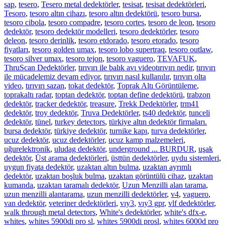
sap
,
tesero
,
Tesero metal dedektörler
,
tesisat
,
tesisat dedektörleri
,
Tesoro
,
tesoro altın cihazı
,
tesoro altın dedektörü
,
tesoro bursa
,
tesoro cibola
,
tesoro compadre
,
tesoro cortes
,
tesoro de leon
,
tesoro
dedektör
,
tesoro dedektör modelleri
,
tesoro dedektörler
,
tesoro
deleon
,
tesoro derinlik
,
tesoro etdorado
,
tesoro etorado
,
tesoro
fiyatları
,
tesoro golden umax
,
tesoro lobo supertraq
,
tesoro outlaw
,
tesoro silver umax
,
tesoro tejon
,
tesoro vaguero
,
TEVAFUK
,
ThruScan Dedektörler
,
tırıvırı ile balık avı videotırıvırı nedir
,
tırıvırı
ile mücadelemiz devam ediyor
,
tırıvırı nasıl kullanılır
,
tırıvırı olta
video
,
tırıvırı sazan
,
tokat dedektör
,
Toprak Altı Görüntüleme
,
toprakaltı radar
,
toptan dedektör
,
toptan define dedektörü
,
trabzon
dedektör
,
tracker dedektör
,
treasure
,
Trekk Dedektörler
,
trm41
dedektör
,
troy dedektör
,
Truva Dedektörler
,
ts40 dedektör
,
tunceli
dedektör
,
tünel
,
turkey detectors
,
türkiye altın dedektör firmaları.
bursa dedektör
,
türkiye dedektör
,
turnike kapı
,
turva dedektörler
,
ucuz dedektör
,
ucuz dedektörler
,
ucuz kamp malzemeleri
,
uğurelektronik
,
uludag dedektör
,
underground ... BURDUR
,
uşak
dedektör
,
Üst arama dedektörleri
,
üsttün dedektörler
,
uydu sistemleri
,
uygun fiyata dedektör
,
uzaktan altın bulma
,
uzaktan ayrımlı
dedektör
,
uzaktan boşluk bulma
,
uzaktan görüntülü cihaz
,
uzaktan
kumanda
,
uzaktan taramalı dedektör
,
Uzun Menzilli alan tarama
,
uzun menzilli alantarama
,
uzun menzilli dedektörler
,
v4
,
vaguero
,
van dedektör
,
veteriner dedektörleri
,
vıy3
,
vıy3 gpr
,
vlf dedektörler
,
walk through metal detectors
,
White's dedektörler
,
white's dfx-e
,
whites
,
whites 5900di pro sl
,
whites 5900di prosl
,
whites 6000d pro