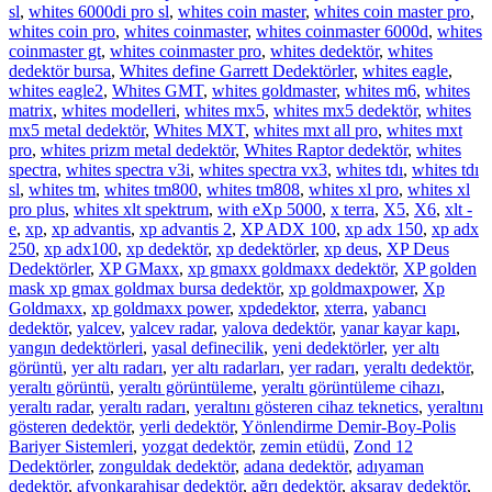
sl
,
whites 6000di pro sl
,
whites coin master
,
whites coin master pro
,
whites coin pro
,
whites coinmaster
,
whites coinmaster 6000d
,
whites
coinmaster gt
,
whites coinmaster pro
,
whites dedektör
,
whites
dedektör bursa
,
Whites define Garrett Dedektörler
,
whites eagle
,
whites eagle2
,
Whites GMT
,
whites goldmaster
,
whites m6
,
whites
matrix
,
whites modelleri
,
whites mx5
,
whites mx5 dedektör
,
whites
mx5 metal dedektör
,
Whites MXT
,
whites mxt all pro
,
whites mxt
pro
,
whites prizm metal dedektör
,
Whites Raptor dedektör
,
whites
spectra
,
whites spectra v3i
,
whites spectra vx3
,
whites tdı
,
whites tdı
sl
,
whites tm
,
whites tm800
,
whites tm808
,
whites xl pro
,
whites xl
pro plus
,
whites xlt spektrum
,
with eXp 5000
,
x terra
,
X5
,
X6
,
xlt -
e
,
xp
,
xp advantis
,
xp advantis 2
,
XP ADX 100
,
xp adx 150
,
xp adx
250
,
xp adx100
,
xp dedektör
,
xp dedektörler
,
xp deus
,
XP Deus
Dedektörler
,
XP GMaxx
,
xp gmaxx goldmaxx dedektör
,
XP golden
mask xp gmax goldmax bursa dedektör
,
xp goldmaxpower
,
Xp
Goldmaxx
,
xp goldmaxx power
,
xpdedektor
,
xterra
,
yabancı
dedektör
,
yalcev
,
yalcev radar
,
yalova dedektör
,
yanar kayar kapı
,
yangın dedektörleri
,
yasal definecilik
,
yeni dedektörler
,
yer altı
görüntü
,
yer altı radarı
,
yer altı radarları
,
yer radarı
,
yeraltı dedektör
,
yeraltı görüntü
,
yeraltı görüntüleme
,
yeraltı görüntüleme cihazı
,
yeraltı radar
,
yeraltı radarı
,
yeraltını gösteren cihaz teknetics
,
yeraltını
gösteren dedektör
,
yerli dedektör
,
Yönlendirme Demir-Boy-Polis
Bariyer Sistemleri
,
yozgat dedektör
,
zemin etüdü
,
Zond 12
Dedektörler
,
zonguldak dedektör
,
adana dedektör
,
adıyaman
dedektör
,
afyonkarahisar dedektör
,
ağrı dedektör
,
aksaray dedektör
,