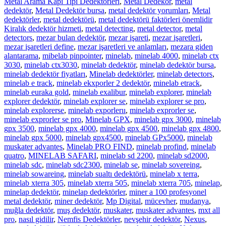
Metal Arama Kapı Tipi Dedektörleri
,
Metal Dedekör
,
metal
dedektör
,
Metal Dedektör bursa
,
metal dedektör yorumları
,
Metal
dedektörler
,
metal dedektörü
,
metal dedektörü faktörleri önemlidir
Kiralık dedektör hizmeti
,
metal detecting
,
metal detector
,
metal
detectors
,
mezar bulan dedektör
,
mezar işareti
,
mezar işaretleri
,
mezar işaretleri define
,
mezar işaretleri ve anlamları
,
mezara giden
alantarama
,
mibelab pinpointer
,
minelab
,
minelab 4000
,
minelab ctx
3030
,
minelab ctx3030
,
minelab dedektör
,
minelab dedektör bursa
,
minelab dedektör fiyatları
,
Minelab dedektörler
,
minelab detectors
,
minelab e track
,
minelab ekxporler 2 dedektör
,
minelab etrack
,
minelab euraka gold
,
minelab exalibur
,
minelab explorer
,
minelab
explorer dedektör
,
minelab explorer se
,
minelab explorer se pro
,
minelab explorerse
,
minelab exporlerıı
,
minelab exprorler se
,
minelab exprorler se pro
,
Minelab GPX
,
minelab gpx 3000
,
minelab
gpx 3500
,
minelab gpx 4000
,
minelab gpx 4500
,
minelab gpx 4800
,
minelab gpx 5000
,
minelab gpx4500
,
minelab GPx5000
,
minelab
muskater advantes
,
Minelab PRO FIND
,
minelab profind
,
minelab
quatro
,
MINELAB SAFARI
,
minelab sd 2200
,
minelab sd2000
,
minelab sdc
,
minelab sdc2300
,
minelab se
,
minelab sovereing
,
minelab sowareing
,
minelab sualtı dedektörü
,
minelab x terra
,
minelab xterra 305
,
minelab xterra 505
,
minelab xterra 705
,
minelap
,
minelap dedektör
,
minelap dedektörler
,
miner a 100 profesyonel
metal dedektör
,
miner dedektör
,
Mp Digital
,
mücevher
,
mudanya
,
muğla dedektör
,
muş dedektör
,
muskater
,
muskater advantes
,
mxt all
pro
,
nasıl gidilir
,
Nemfis Dedektörler
,
nevşehir dedektör
,
Nexus
,