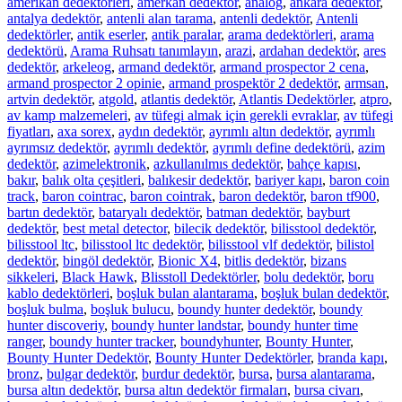
amerikan dedektörleri
,
amerkan dedektör
,
analog
,
ankara dedektör
,
antalya dedektör
,
antenli alan tarama
,
antenli dedektör
,
Antenli
dedektörler
,
antik eserler
,
antik paralar
,
arama dedektörleri
,
arama
dedektörü
,
Arama Ruhsatı tanımlayın
,
arazi
,
ardahan dedektör
,
ares
dedektör
,
arkeleog
,
armand dedektör
,
armand prospector 2 cena
,
armand prospector 2 opinie
,
armand prospektör 2 dedektör
,
armsan
,
artvin dedektör
,
atgold
,
atlantis dedektör
,
Atlantis Dedektörler
,
atpro
,
av kamp malzemeleri
,
av tüfegi almak için gerekli evraklar
,
av tüfegi
fiyatları
,
axa sorex
,
aydın dedektör
,
ayrımlı altın dedektör
,
ayrımlı
ayrımsız dedektör
,
ayrımlı dedektör
,
ayrımlı define dedektörü
,
azim
dedektör
,
azimelektronik
,
azkullanılmıs dedektör
,
bahçe kapısı
,
bakır
,
balık olta çeşitleri
,
balıkesir dedektör
,
bariyer kapı
,
baron coin
track
,
baron cointrac
,
baron cointrak
,
baron dedektör
,
baron tf900
,
bartın dedektör
,
bataryalı dedektör
,
batman dedektör
,
bayburt
dedektör
,
best metal detector
,
bilecik dedektör
,
bilisstool dedektör
,
bilisstool ltc
,
bilisstool ltc dedektör
,
bilisstool vlf dedektör
,
bilistol
dedektör
,
bingöl dedektör
,
Bionic X4
,
bitlis dedektör
,
bizans
sikkeleri
,
Black Hawk
,
Blisstoll Dedektörler
,
bolu dedektör
,
boru
kablo dedektörleri
,
boşluk bulan alantarama
,
boşluk bulan dedektör
,
boşluk bulma
,
boşluk bulucu
,
boundy hunter dedektör
,
boundy
hunter discoveriy
,
boundy hunter landstar
,
boundy hunter time
ranger
,
boundy hunter tracker
,
boundyhunter
,
Bounty Hunter
,
Bounty Hunter Dedektör
,
Bounty Hunter Dedektörler
,
branda kapı
,
bronz
,
bulgar dedektör
,
burdur dedektör
,
bursa
,
bursa alantarama
,
bursa altın dedektör
,
bursa altın dedektör firmaları
,
bursa civarı
,