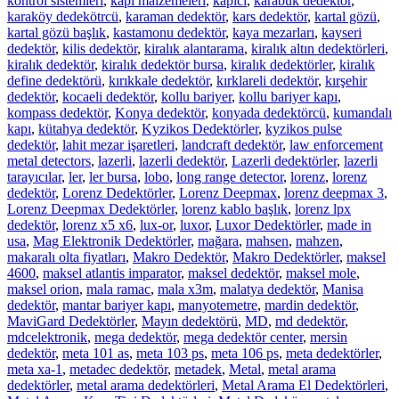
kontrol sistemleri
,
kapı malzemeleri
,
kapici
,
karabük dedektör
,
karaköy dedekötrcü
,
karaman dedektör
,
kars dedektör
,
kartal gözü
,
kartal gözü başlık
,
kastamonu dedektör
,
kaya mezarları
,
kayseri
dedektör
,
kilis dedektör
,
kiralık alantarama
,
kiralık altın dedektörleri
,
kiralık dedektör
,
kiralık dedektör bursa
,
kiralık dedektörler
,
kiralık
define dedektörü
,
kırıkkale dedektör
,
kırklareli dedektör
,
kırşehir
dedektör
,
kocaeli dedektör
,
kollu bariyer
,
kollu bariyer kapı
,
kompass dedektör
,
Konya dedektör
,
konyada dedektörcü
,
kumandalı
kapı
,
kütahya dedektör
,
Kyzikos Dedektörler
,
kyzikos pulse
dedektör
,
lahit mezar işaretleri
,
landcraft dedektör
,
law enforcement
metal detectors
,
lazerli
,
lazerli dedektör
,
Lazerli dedektörler
,
lazerli
tarayıcılar
,
ler
,
ler bursa
,
lobo
,
long range detector
,
lorenz
,
lorenz
dedektör
,
Lorenz Dedektörler
,
Lorenz Deepmax
,
lorenz deepmax 3
,
Lorenz Deepmax Dedektörler
,
lorenz kablo başlık
,
lorenz lpx
dedektör
,
lorenz x5 x6
,
lux-or
,
luxor
,
Luxor Dedektörler
,
made in
usa
,
Mag Elektronik Dedektörler
,
mağara
,
mahsen
,
mahzen
,
makaralı olta fiyatları
,
Makro Dedektör
,
Makro Dedektörler
,
maksel
4600
,
maksel atlantis imparator
,
maksel dedektör
,
maksel mole
,
maksel orion
,
mala ramac
,
mala x3m
,
malatya dedektör
,
Manisa
dedektör
,
mantar bariyer kapı
,
manyotemetre
,
mardin dedektör
,
MaviGard Dedektörler
,
Mayın dedektörü
,
MD
,
md dedektör
,
mdcelektronik
,
mega dedektör
,
mega dedektör center
,
mersin
dedektör
,
meta 101 as
,
meta 103 ps
,
meta 106 ps
,
meta dedektörler
,
meta xa-1
,
metadec dedektör
,
metadek
,
Metal
,
metal arama
dedektörler
,
metal arama dedektörleri
,
Metal Arama El Dedektörleri
,