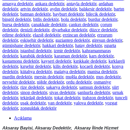
amasya dedektör
,
ankara dedektör
,
antayla dedektör
,
ardahan
dedektör
,
artvin dedektör
,
aydın dedektör
,
balıkesir dedektör
,
bartın
dedektör
,
batman dedektör
,
bayburt dedektör
,
bilecik dedektör
,
bingöl dedektör
,
bitlis dedektör
,
bolu dedektör
,
burdur dedektör
,
bursa dedektör
,
çanakkale dedektör
,
çankırı dedektör
,
çorum
dedektör
,
denizli dedektör
,
diyarbakır dedektör
,
düzce dedektör
,
edirne dedektör
,
elazığ dedektör
,
erzincan dedektör
,
erzurum
dedektör
,
eskişehir dedektör
,
gaziantep dedektör
,
giresun dedektör
,
gümüşhane dedektör
,
hakkari dedektör
,
hatay dedektör
,
ısparta
dedektör
,
istanbul dedektör
,
izmir dedektör
,
kahramanmaraş
dedektör
,
karabük dedektör
,
karaman dedektör
,
kars dedektör
,
kastamonu dedektör
,
kayseri dedektör
,
kırıkkale dedektör
,
kırklareli
dedektör
,
kırşehir dedektör
,
kilis dedektör
,
kocaeli dedektör
,
konya
dedektör
,
kütahya dedektör
,
malatya dedektör
,
manisa dedektör
,
mardin dedektör
,
mersin dedektör
,
muğla dedektör
,
muş dedektör
,
nevşehir dedektör
,
niğde dedektör
,
ordu dedektör
,
osmaniye
dedektör
,
rize dedektör
,
sakarya dedektör
,
samsun dedektör
,
siirt
dedektör
,
sinop dedektör
,
sivas dedektör
,
şanlıurfa dedektör
,
şırnak
dedektör
,
tekirdağ dedektör
,
tokat dedektör
,
trabzon dedektör
,
tunceli
dedektör
,
uşak dedektör
,
van dedektör
,
yalova dedektör
,
yozgat
dedektör
,
zonguldak dedektör
Açıklama
Aksaray Bayisi,
Aksaray
Dedektör,
Aksaray
İlinde Hizmet