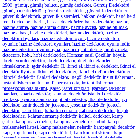
2500
,
gümüş
,
gümüş bulucu
,
gümüş dedektör
,
Gümüş Dedektörü
,
gümüşhane dedektör
,
güvenlik dedektörler
,
güvenlik dedektörleri
,
güvenlık dedektörü
,
güvenlik sistemleri
,
hakkari dedektör
,
hand held
metal detectors
,
harita
,
hassas dedektörler
,
hatay dedektör
,
hazine
,
hazine arama
,
hazine arama cihazı
,
hazine avcısı
,
hazine bulmak
,
hazine cihazı
,
hazine dedektörleri
,
hazine dedektörü
,
hazine
dedektörü fiyatları
,
hazine dedektörü oyun
,
hazine dedektörü
oyunlar
,
hazine dedektörü oyunları
,
hazine dedektörü oyunu indir
,
hazine dedektörü oyunu oyna
,
hazinem
,
hitit define
,
hobby metal
detectors
,
hobi
,
hobi dedektörler
,
Horasan nasil Çözülür
,
höyük
,
ibreli ayrımlı dedektör
,
ibreli dedektör
,
ibreli dedektörler
,
idmelektronik
,
ıgdır dedektör
,
II
,
ikinci el
,
ikinci el dedektör
,
ikinci el
dedektör fiyatları
,
ikinci el dedektörler
,
ikinci el define dedektörleri
,
ikinciel dedektör
,
ilanlari dedektör
,
inegöl dedektör
,
insınt fisherman
,
instant fisherman
,
instant fisherman olta
,
instant fisherman
profesyonel olta takımı
,
İşaret
,
işaret kitapları
,
işaretler
,
iskender
paraları
,
ısparta dedektör
,
istanbul dedektör
,
istanbul dedektör
merkezi
,
işyapan alantarama
,
ithal dedektör
,
ithal dedektörler
,
iyi
dedektör
,
izmir dedektör
,
jeosonar
,
jeosonar dedektör
,
jeotech
dedektör
,
k2 outdoor
,
kabartma paralar
,
kablosuz dedektör
,
kaçak
dedektörleri
,
kahramanmaraş dedektör
,
kaliteli dedektör
,
kamp
çadırı
,
kamp malzemeleri
,
kamp malzemeleri istanbul
,
kamp
malzemeleri listesi
,
kamp malzemeleri nelerdir
,
kampanyalı dedektör
,
kapı
,
kapı branda
,
kapı dedektörleri
,
kapı kontrol sistemi
,
kapı