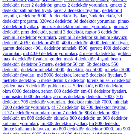
dedektör
,
racer 2 dedektör
,
gmaxx 2 dedektör yorumları
,
gmaxx 2
dedektör sahibinden fiyatı
,
racer 2 dedektör fiyatları
,
dedektör 3
boyutlu
,
dedektor 3000
,
3d dedektör fiyatları
,
3mk dedektör
,
3d
dedektör programı
,
320volt dedektör
,
3d dedektör yorumları
,
pimax
3 dedektör fiyatları
,
pimax 3 dedektör kullanıcı yorumları
,
pimax 3
dedektör
,
pmx dedektör
,
gemini 3 dedektör
,
raptor 3 dedektör
,
gemini 3 dedektör yorumları
,
gemini 3 dedektör kullanım kılavuzu
,
dedektör 4030
,
dedektor 4500
,
400i dedektör
,
4000 dedektör fiyatı
,
garrett dedektor 400i
,
dedektör minelab 4500
,
garrett 400i dedektör
yorumları
,
md 4030 dedektör yorumları
,
4 metrelik dedektör
,
golden
max 4 dedektör fiyatları
,
golden mask 4 dedektör
,
4 ışınlı beam
dedektör
,
dedektör 5 metre
,
dedektör 50 cm
,
5b dedektör
,
550
dedektör
,
dedektör minelab 5000
,
dedektör gpx 5000
,
minelap 5000
dedektör fiyatları
,
md 5008 dedektör
,
lorenz 5 dedektör fiyatları
,
5
metrelik dedektör
,
5 metre derinlik dedektör
,
lorenz pulse 5 dedektör
,
golden max 5 dedektör
,
golden mask 5 dedektör
,
6000 dedektör
,
okm 6000 dedektör
,
zenon 600 dedektör
,
em-61 dedektör fiyatları
,
coinmaster 6000 dedektör
,
a6 plus dedektör
,
dedektor 7000
,
705
dedektor
,
705 dedektör yorumları
,
dedektör minelab 7000
,
minelab
7000 dedektör yorumları
,
cf 77 dedektör
,
ks 700 dedektör fiyatları
,
cf 77 dedektör yorumları
,
orion 7 dedektör
,
808 dedektor
,
800
dedektör
,
tm 808 dedektör
,
ekinoks 800 dedektör
,
tm 808 dedektör
kullanıcı yorumları
,
tm 808 dedektör fiyatları
,
tm 808 dedektör
türkçe kullanım kılavuzu
,
pro 800 dedektör
,
dedektor 9000
,
pro 900