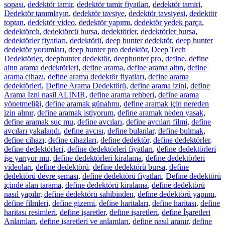
sopası
,
dedektör tamir
,
dedektör tamir fiyatları
,
dedektör tamiri
,
Dedektör tanımlayın
,
dedektör tavsiye
,
dedektör tavsiyesi
,
dedektör
toptan
,
dedektör video
,
dedektör yapımı
,
dedektör yedek parça
,
dedektörcü
,
dedektörcü bursa
,
dedektörler
,
dedektörler bursa
,
dedektörler fiyatları
,
dedektörü
,
deep hunter dedektör
,
deep hunter
dedektör yorumları
,
deep hunter pro dedektör
,
Deep Tech
Dedektörler
,
deephunter dedektör
,
deephunter pro
,
define
,
define
altın arama dedektörleri
,
define arama
,
define arama altın
,
define
arama cihazı
,
define arama dedektör fiyatları
,
define arama
dedektörleri
,
Define Arama Dedektörü
,
define arama izini
,
define
Arama İzni nasil ALINIR
,
define arama rehberi
,
define arama
yönetmeliği
,
define aramak günahmı
,
define aramak için nereden
izin alınır
,
define aramak istiyorum
,
define aramak neden yasak
,
define aramak suç mu
,
define avcıları
,
define avcıları filmi
,
define
avcıları yakalandı
,
define avcısı
,
define bulanlar
,
define bulmak
,
define cihazı
,
define cihazları
,
define dedektör
,
define dedektörler
,
define dedektörleri
,
define dedektörleri fiyatları
,
define dedektörleri
işe yarıyor mu
,
define dedektörleri kiralama
,
define dedektörleri
videoları
,
define dedektörü
,
define dedektörü bursa
,
define
dedektörü devre şeması
,
define dedektörü fiyatları
,
Define dedektörü
içinde alan tarama
,
define dedektörü kiralama
,
define dedektörü
nasıl yapılır
,
define dedektörü sahibinden
,
define dedektörü yapımı
,
define filmleri
,
define gizemi
,
define haritaları
,
define haritası
,
define
haritası resimleri
,
define işaretler
,
define işaretleri
,
define İşaretleri
Anlamları
,
define işaretleri ve anlamları
,
define nasıl aranır
,
define