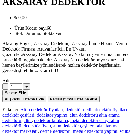
AKSARAY DEDEKTÖR
₺ 0,00
Ürün Kodu:
bayi68
Stok Durumu:
Stokta var
Aksaray Bayisi, Aksaray Dedektör, Aksaray İlinde Hizmet Veren
Dedektör Firması, Arayanlar İçin En Uygun
Çözümler.Aksaray Dedektör Aksaray ‘daki müşterilerimiz için bayi
prosedürü uygulamaktadır. Aksaray ‘da dedektör arıyorsanız sizi
hemen bayilerimize yönlendirerek hızlıca dedektör keşiflerinizi
gerçekleştirebiliriz. Garrett D..
Adet
Sepete Ekle
Alışveriş Listeme Ekle
Karşılaştırma listesine ekle
Etiketler:
Altın dedektör fiyatları
,
dedektör nedir
,
dedektör fiyatları
dedektör çeşitleri
,
dedektör yapımı
,
altın dedektörü altın arama
dedektörü
,
altın
,
dedektör kiralama
,
metal dedektör en iyi altın
dedektörü
,
dedektör fiyatı
,
altın dedektör çeşitleri
,
alan tarama
,
dedektör markaları
,
define dedektörü metal dedektörü yapımı
,
scuba