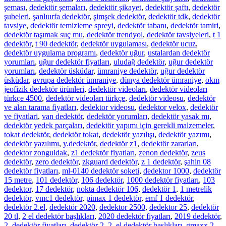
şeması
,
dedektör şemaları
,
dedektör şikayet
,
dedektör şaftı
,
dedektör
şubeleri
,
şanlıurfa dedektör
,
şimşek dedektör
,
dedektör tdk
,
dedektör
tavsiye
,
dedektör temizleme spreyi
,
dedektör tabanı
,
dedektör tamiri
,
dedektör taşımak suç mu
,
dedektör trendyol
,
dedektör tavsiyeleri
,
t 1
dedektör
,
t 90 dedektör
,
dedektör uygulaması
,
dedektör ucuz
,
dedektör uygulama programı
,
dedektör uğur
,
ustalardan dedektör
yorumları
,
uğur dedektör fiyatları
,
uludağ dedektör
,
uğur dedektör
yorumları
,
dedektör üsküdar
,
ümraniye dedektör
,
uğur dedektör
üsküdar
,
avrupa dedektör ümraniye
,
dünya dedektör ümraniye
,
okm
jeofizik dedektör ürünleri
,
dedektör videoları
,
dedektör videoları
türkçe 4500
,
dedektör videoları türkçe
,
dedektör videosu
,
dedektör
ve alan tarama fiyatları
,
dedektor videosu
,
dedektor velox
,
dedektör
ve fiyatlari
,
van dedektör
,
dedektör yorumları
,
dedektör yasak mı
,
dedektör yedek parçaları
,
dedektör yapımı için gerekli malzemeler
,
tokat dedektör
,
dedektör tokat
,
dedektör yazılışı
,
dedektör yazımı
,
dedektör yazılımı
,
y.dedektör
,
dedektör z1
,
dedektör zararları
,
dedektor zonguldak
,
z1 dedektör fiyatları
,
zenon dedektör
,
zeus
dedektör
,
zero dedektör
,
zkguard dedektör
,
z 1 dedektör
,
şahin 08
dedektör fiyatları
,
ml-0140 dedektör soketi
,
dedektor 1000
,
dedektör
15 metre
,
101 dedektör
,
106 dedektör
,
1000 dedektör fiyatları
,
103
dedektor
,
17 dedektör
,
nokta dedektör 106
,
dedektör 1
,
1 metrelik
dedektör
,
vmc1 dedektör
,
pimax 1 dedektör
,
emf 1 dedektör
,
dedektör 2.el
,
dedektör 2020
,
dedektor 2500
,
dedektor 25
,
dedektör
20 tl
,
2 el dedektör başlıkları
,
2020 dedektör fiyatları
,
2019 dedektör
,
2. dedektör fiyatları
,
dedektör 2
,
2. el dedektör başlıkları
,
gmaxx 2