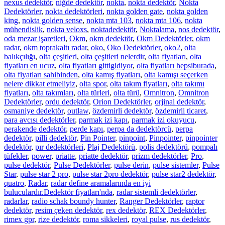
nexus dedektör
,
niğde dedektör
,
nokta
,
nokta dedektör
,
Nokta
Dedektörler
,
nokta dedektörleri
,
nokta golden gate
,
nokta golden
king
,
nokta golden sense
,
nokta mta 103
,
nokta mta 106
,
nokta
mühendislik
,
nokta veloxs
,
noktadedektör
,
Noktalama
,
nos dedektör
,
oda mezar işaretleri
,
Okm
,
okm dedektör
,
Okm Dedektörler
,
okm
radar
,
okm toprakaltı radar
,
oko
,
Oko Dedektörler
,
oko2
,
olta
balıkçılığı
,
olta çeşitleri
,
olta çeşitleri nelerdir
,
olta fiyatları
,
olta
fiyatları en ucuz
,
olta fiyatları gittigidiyor
,
olta fiyatları hepsiburada
,
olta fiyatları sahibinden
,
olta kamış fiyatları
,
olta kamışı seçerken
nelere dikkat etmeliyiz
,
olta spor
,
olta takım fiyatları
,
olta takımı
fiyatları
,
olta takımları
,
olta türleri
,
olta türü
,
Omnitron
,
Omnitron
Dedektörler
,
ordu dedektör
,
Orion Dedektörler
,
orjinal dedektör
,
osmaniye dedektör
,
outlaw
,
özdemirli dedektör
,
özdemirli ticaret
,
para avcısı dedektörler
,
parmak izi kapı
,
parmak izi okuyucu
,
perakende dedektör
,
perde kapı
,
perpa da dedektörcü
,
perpa
dedektör
,
pilli dedektör
,
Pin Pointer
,
pinpoint
,
Pinpointer
,
pinpointer
dedektör
,
pır dedektörleri
,
Plaj Dedektörü
,
polis dedektörü
,
pompalı
tüfekler
,
power
,
priatte
,
priatte dedektör
,
prizm dedektörler
,
Pro
,
pulse dedektör
,
Pulse Dedektörler
,
pulse derin
,
pulse sistemler
,
Pulse
Star
,
pulse star 2 pro
,
pulse star 2pro dedektör
,
pulse star2 dedektör
,
quatro
,
Radar
,
radar define aramalarında en iyi
buluculardır.Dedektör fiyatları'nda
,
radar sistemli dedektörler
,
radarlar
,
radio schak boundy hunter
,
Ranger Dedektörler
,
raptor
dedektör
,
resim çeken dedektör
,
rex dedektör
,
REX Dedektörler
,
rimex gpr
,
rize dedektör
,
roma sikkeleri
,
royal pulse
,
rus dedektör
,