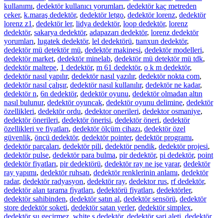
kullanımı
,
dedektör kullanıcı yorumları
,
dedektör kaç metreden
çeker
,
k.maraş dedektör
,
dedektör letgo
,
dedektör lorenz
,
dedektör
lorenz z1
,
dedektör ler
,
lidya dedektör
,
loop dedektör
,
lorenz
dedektör
,
sakarya dedektör
,
adapazarı dedektör
,
lorenz dedektör
yorumları
,
lugatek dedektör
,
lel dedektörü
,
tıanxun dedektör
,
dedektör mü detektör mü
,
dedektör makinesi
,
dedektör modelleri
,
dedektör market
,
dedektör minelab
,
dedektör mü detektör mü tdk
,
dedektör maltepe
,
1 dedektör
,
m 61 dedektör
,
o k m dedektör
,
dedektör nasıl yapılır
,
dedektör nasıl yazılır
,
dedektör nokta com
,
dedektör nasıl çalışır
,
dedektör nasıl kullanılır
,
dedektör ne kadar
,
dedektör n
,
6n dedektör
,
dedektör oyunu
,
dedektör olmadan altın
nasıl bulunur
,
dedektör oyuncak
,
dedektör oyunu delimine
,
dedektör
özellikleri
,
dedektör ordu
,
dedektor onerileri
,
dedektor osmaniye
,
dedektör önerileri
,
dedektör önerisi
,
dedektör öneri
,
dedektör
özellikleri ve fiyatları
,
dedektör ölçüm cihazı
,
dedektör özel
güvenlik
,
öncü dedektör
,
dedektör pointer
,
dedektör programı
,
dedektör parçaları
,
dedektör pili
,
dedektör pendik
,
dedektör projesi
,
dedektör pulse
,
dedektör para bulma
,
pir dedektör
,
pi dedektör
,
point
dedektör fiyatları
,
pir dedektörü
,
dedektör ray ne işe yarar
,
dedektör
ray yapımı
,
dedektör ruhsatı
,
dedektör renklerinin anlamı
,
dedektör
radar
,
dedektör radyasyon
,
dedektör ray
,
dedektor rus
,
rf dedektör
,
dedektör alan tarama fiyatları
,
dedektörü fiyatları
,
dedektörler
,
dedektör sahibinden
,
dedektör satın al
,
dedektör sensörü
,
dedektör
store dedektör soketi
,
dedektör satan yerler
,
dedektör simplex
,
dedektör su geçirmez
,
white s dedektör
,
dedektör şarj aleti
,
dedektör