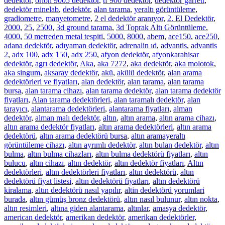
dedektör
,
orion 9005 dedektör
,
tf 900 dedektor
,
dedektör garrett
,
dedektör minelab
,
dedektör
,
alan tarama
,
yeraltı görüntüleme
,
gradiometre
,
manyetometre
,
2 el dedektör aranıyor
,
2. El Dedektör
,
2000
,
25
,
2500
,
3d ground tarama
,
3d Toprak Altı Görüntüleme
,
4000
,
50 metreden metal tespiti
,
5000
,
8000
,
abem
,
ace150
,
ace250
,
adana dedektör
,
adıyaman dedektör
,
adrenalin ıd
,
advantis
,
advantis
2
,
adx 100
,
adx 150
,
adx 250
,
afyon dedektör
,
afyonkarahisar
dedektör
,
agrı dedektör
,
Aka
,
aka 7272
,
aka dedektör
,
aka molotok
,
aka singum
,
aksaray dedektör
,
akü
,
akülü dedektör
,
alan arama
dedektörleri ve fiyatları
,
alan dedektör
,
alan tarama
,
alan tarama
bursa
,
alan tarama cihazı
,
alan tarama dedektör
,
alan tarama dedektör
fiyatları
,
Alan tarama dedektörleri
,
alan taramalı dedektör
,
alan
tarayıcı
,
alantarama dedektörleri
,
alantarama fiyatları
,
alman
dedektör
,
alman malı dedektör
,
altın
,
altın arama
,
altın arama cihazı
,
altın arama dedektör fiyatları
,
altın arama dedektörleri
,
altın arama
dedektörü
,
altın arama dedektörü bursa
,
altın aramayeraltı
görüntüleme cihazı
,
altın ayrımlı dedektör
,
altın bulan dedektör
,
altın
bulma
,
altın bulma cihazları
,
altın bulma dedektörü fiyatları
,
altın
bulucu
,
altın cihazı
,
altın dedektör
,
altın dedektör fiyatları
,
Altın
dedektörleri
,
altın dedektörleri fiyatları
,
altın dedektörü
,
altın
dedektörü fiyat listesi
,
altın dedektörü fiyatları
,
altın dedektörü
kiralama
,
altın dedektörü nasıl yapılır
,
altin dedektörü yorumlari
burada
,
altın gümüş bronz dedektörü
,
altın nasıl bulunur
,
altın nokta
,
altın resimleri
,
altına giden alantarama
,
altınlar
,
amasya dedektör
,
american dedektör
,
amerikan dedektör
,
amerikan dedektörler
,