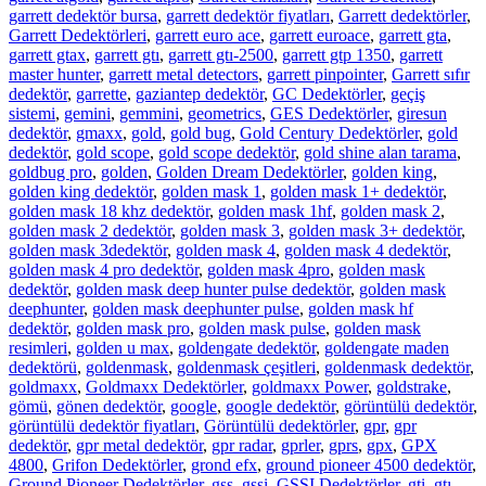
garrett dedektör bursa
,
garrett dedektör fiyatları
,
Garrett dedektörler
,
Garrett Dedektörleri
,
garrett euro ace
,
garrett euroace
,
garrett gta
,
garrett gtax
,
garrett gtı
,
garrett gtı-2500
,
garrett gtp 1350
,
garrett
master hunter
,
garrett metal detectors
,
garrett pinpointer
,
Garrett sıfır
dedektör
,
garrette
,
gaziantep dedektör
,
GC Dedektörler
,
geçiş
sistemi
,
gemini
,
gemmini
,
geometrics
,
GES Dedektörler
,
giresun
dedektör
,
gmaxx
,
gold
,
gold bug
,
Gold Century Dedektörler
,
gold
dedektör
,
gold scope
,
gold scope dedektör
,
gold shine alan tarama
,
goldbug pro
,
golden
,
Golden Dream Dedektörler
,
golden king
,
golden king dedektör
,
golden mask 1
,
golden mask 1+ dedektör
,
golden mask 18 khz dedektör
,
golden mask 1hf
,
golden mask 2
,
golden mask 2 dedektör
,
golden mask 3
,
golden mask 3+ dedektör
,
golden mask 3dedektör
,
golden mask 4
,
golden mask 4 dedektör
,
golden mask 4 pro dedektör
,
golden mask 4pro
,
golden mask
dedektör
,
golden mask deep hunter pulse dedektör
,
golden mask
deephunter
,
golden mask deephunter pulse
,
golden mask hf
dedektör
,
golden mask pro
,
golden mask pulse
,
golden mask
resimleri
,
golden u max
,
goldengate dedektör
,
goldengate maden
dedektörü
,
goldenmask
,
goldenmask çeşitleri
,
goldenmask dedektör
,
goldmaxx
,
Goldmaxx Dedektörler
,
goldmaxx Power
,
goldstrake
,
gömü
,
gönen dedektör
,
google
,
google dedektör
,
görüntülü dedektör
,
görüntülü dedektör fiyatları
,
Görüntülü dedektörler
,
gpr
,
gpr
dedektör
,
gpr metal dedektör
,
gpr radar
,
gprler
,
gprs
,
gpx
,
GPX
4800
,
Grifon Dedektörler
,
grond efx
,
ground pioneer 4500 dedektör
,
Ground Pioneer Dedektörler
,
gss
,
gssi
,
GSSI Dedektörler
,
gti
,
gtı -