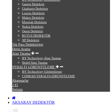
Garrett Dedektör
Gladiatör Dedektör
Lorenz Dedektör
Makro Dedektör
Minelab Dedektör
Nokta Dedektör
Quest Dedektör
RUTUS DEDEKTÖR
XP Dedektör
Tek Para Dedektörleri
Derin Arama
Alan Tarama
BY Technology Alan Tarama
Hedef Alan Tarama
YERALTI GÖRÜNTÜLEME
BY Technology Görüntüleme
CONRAD YERALTI GÖRÜNTÜLEME
Aksesuarlar
2.El
İletişim
AKSARAY DEDEKTÖR