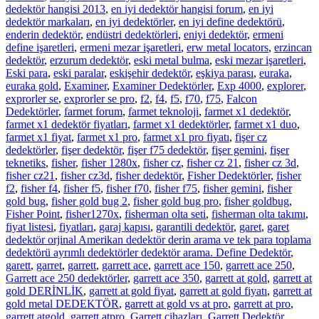
dedektör hangisi 2013
,
en iyi dedektör hangisi forum
,
en iyi
dedektör markaları
,
en iyi dedektörler
,
en iyi define dedektörü
,
enderin dedektör
,
endüstri dedektörleri
,
eniyi dedektör
,
ermeni
define işaretleri
,
ermeni mezar işaretleri
,
erw metal locators
,
erzincan
dedektör
,
erzurum dedektör
,
eski metal bulma
,
eski mezar işaretleri
,
Eski para
,
eski paralar
,
eskişehir dedektör
,
eşkiya parası
,
euraka
,
euraka gold
,
Examiner
,
Examiner Dedektörler
,
Exp 4000
,
explorer
,
exprorler se
,
exprorler se pro
,
f2
,
f4
,
f5
,
f70
,
f75
,
Falcon
Dedektörler
,
farmet forum
,
farmet teknoloji
,
farmet x1 dedektör
,
farmet x1 dedektör fiyatları
,
farmet x1 dedektörler
,
farmet x1 duo
,
farmet x1 fiyat
,
farmet x1 pro
,
farmet x1 pro fiyatı
,
fişer cz
dedektörler
,
fişer dedektör
,
fişer f75 dedektör
,
fişer gemini
,
fişer
teknetiks
,
fisher
,
fisher 1280x
,
fisher cz
,
fisher cz 21
,
fisher cz 3d
,
fisher cz21
,
fisher cz3d
,
fisher dedektör
,
Fisher Dedektörler
,
fisher
f2
,
fisher f4
,
fisher f5
,
fisher f70
,
fisher f75
,
fisher gemini
,
fisher
gold bug
,
fisher gold bug 2
,
fisher gold bug pro
,
fisher goldbug
,
Fisher Point
,
fisher1270x
,
fisherman olta seti
,
fisherman olta takımı
,
fiyat listesi
,
fiyatları
,
garaj kapısı
,
garantili dedektör
,
garet
,
garet
dedektör orjinal Amerikan dedektör derin arama ve tek para toplama
dedektörü ayrımlı dedektörler dedektör arama. Define Dedektör
,
garett
,
garret
,
garrett
,
garrett ace
,
garrett ace 150
,
garrett ace 250
,
Garrett ace 250 dedektörler
,
garrett ace 350
,
garrett at gold
,
garrett at
gold DERİNLİK
,
garrett at gold fiyat
,
garrett at gold fiyatı
,
garrett at
gold metal DEDEKTÖR
,
garrett at gold vs at pro
,
garrett at pro
,
garrett atgold
,
garrett atpro
,
Garrett cihazları
,
Garrett Dedektör
,