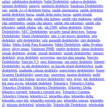
safari
,
sahibinden dedektör
,
Sahil Dedektörü
,
sakarya dedektör
,
samsun dedektör
,
sanayii
,
şanlıurfa dedekrör
,
Sarakuza Dedektörler
,
şarj
,
satılık 2ci el dedektör bursa
,
satılık alantarama
,
satılık dedektör
,
satılık dedektör bursa
,
satılık delta pulse bursa
,
satılık kiralık
dedektör
,
satılık olta
,
satılık olta kamışı
,
satılık olta makinası
,
satılık
olta sahibinden
,
satılık olta takımı
,
satılık olta takımları
,
satılık olta
tekneleri
,
satılık oltalar
,
sdc
,
sdc2300
,
seben dedektör
,
Seben
Dedektörler
,
SEC Dedektörler
,
security metal detectors
,
Sekma
Dedektörler
,
Shark Dedektörler
,
sıfır 2 ciel tesoro dedektör
,
sıfır
dedektör
,
sıfır dedektörler
,
sıfır garantili dedektörler
,
siirt dedektör
,
Sikke
,
Sikke Antik Para Kataloğu
,
Sikke Dedektörü
,
sikke fiyatları
,
silver
,
silver umax
,
Simmons PMR
,
sinifer dedektör
,
sinop dedektör
,
şırnak dedektör
,
sismik
,
sismik dedektör
,
sismik dedektörler
,
sitinger
dedektör
,
sivas dedektör
,
sovereing
,
spectra alan tarama
,
Spectra
Dedektörler
,
Spectra V3
,
spor fisherman
,
ssp pulse dedektör
,
Stinger
Dedektörler
,
su altı dedektörleri
,
su kaçağı tespit dedektörleri
,
sualtı
dedektörü
,
sualtında çalışan dedektör
,
sugeçirmez dedektörler
,
Super
Scanner Dedektörler
,
super trac
,
supertraq
,
tarama dedektör
,
tarihi
eser
,
tarihi eser bulma
,
tavsiye dedektörler
,
tees
,
tejon
,
tek dedektörü
,
tek para avcısı
,
tekirdağ dedektör
,
Teknetics
,
Teknetics Alpha
,
Teknetics Dedektör
,
Teknetics Dedektörler
,
Teknetics Delta
,
teknetics eurotek
,
teknetics eurotek pro
,
Teknetics Gamma
,
Teknetics Omega
,
teknetics t2
,
teknetiks alpa
,
teknetiks delta
,
teknetiks euro tek
,
teknetiks eurotek pro
,
teknetiks omega
,
teknetiks
t2
,
tekpara dedektörü
,
tektekçilik
,
Tektekçilik Dedektörü
,
teleskobik