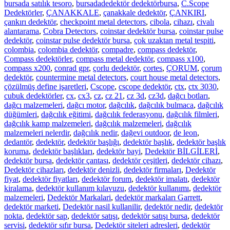
bursada satılık tesoro
,
bursadadedektör dedektörbursa
,
C.Scope
Dedektörler
,
ÇANAKKALE
,
çanakkale dedektör
,
ÇANKIRI
,
çankırı dedektör
,
checkpoint metal detectors
,
cibola
,
cihazı
,
civalı
alantarama
,
Cobra Detectors
,
coinstar dedektör bursa
,
coinstar pulse
dedektör
,
coinstar pulse dedektör bursa
,
çok uzaktan metal tespiti
,
colombia
,
colombia dedektör
,
compadre
,
compass dedektör
,
Compass dedektörler
,
compass metal dedektör
,
compass x100
,
compass x200
,
conrad gpr
,
çorlu dedektör
,
cortes
,
ÇORUM
,
çorum
dedektör
,
countermine metal detectors
,
court house metal detectors
,
çözülmüş define işaretleri
,
Cscope
,
cscope dedektör
,
ctx
,
ctx 3030
,
cubuk dedektörler
,
cx
,
cx3
,
cz
,
cz 21
,
cz 3d
,
cz3d
,
dağcı botları
,
dağcı malzemeleri
,
dağcı motor
,
dağcılık
,
dağcılık bulmaca
,
dağcılık
düğümleri
,
dağcılık eğitimi
,
dağcılık federasyonu
,
dağcılık filmleri
,
dağcılık kamp malzemeleri
,
dağcılık malzemeleri
,
dağcılık
malzemeleri nelerdir
,
dağcılık nedir
,
dağevi outdoor
,
de leon
,
dedantör
,
dedektör
,
dedektör başlığı
,
dedektör başlık
,
dedektör başlık
koruma
,
dedektör başlıkları
,
dedektör bayi
,
Dedektör BİLGİLERİ
,
dedektör bursa
,
dedektör çantası
,
dedektör çeşitleri
,
dedektör cihazı
,
Dedektör cihazları
,
dedektör denizli
,
dedektör firmaları
,
Dedektör
fiyat
,
dedektör fiyatları
,
dedektör forum
,
dedektör imalatı
,
dedektör
kiralama
,
dedektör kullanım kılavuzu
,
dedektör kullanımı
,
dedektör
malzemeleri
,
Dedektör Markalari
,
dedektör markaları Garrett
,
dedektör marketi
,
Dedektör nasil kullanilir
,
dedektör nedir
,
dedektör
nokta
,
dedektör sap
,
dedektör satışı
,
dedektör satışı bursa
,
dedektör
servisi
,
dedektör sıfır bursa
,
Dedektör siteleri adresleri
,
dedektör