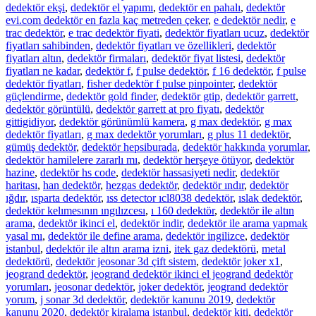
dedektör ekşi
,
dedektör el yapımı
,
dedektör en pahalı
,
dedektör
evi.com dedektör en fazla kaç metreden çeker
,
e dedektör nedir
,
e
trac dedektör
,
e trac dedektör fiyati
,
dedektör fiyatları ucuz
,
dedektör
fiyatları sahibinden
,
dedektör fiyatları ve özellikleri
,
dedektör
fiyatları altın
,
dedektör firmaları
,
dedektör fiyat listesi
,
dedektör
fiyatları ne kadar
,
dedektör f
,
f pulse dedektör
,
f 16 dedektör
,
f pulse
dedektör fiyatları
,
fisher dedektör f pulse pinpointer
,
dedektör
güçlendirme
,
dedektör gold finder
,
dedektör gtip
,
dedektör garrett
,
dedektör görüntülü
,
dedektör garrett at pro fiyatı
,
dedektör
gittigidiyor
,
dedektör görünümlü kamera
,
g max dedektör
,
g max
dedektör fiyatları
,
g max dedektör yorumları
,
g plus 11 dedektör
,
gümüş dedektör
,
dedektör hepsiburada
,
dedektör hakkında yorumlar
,
dedektör hamilelere zararlı mı
,
dedektör herşeye ötüyor
,
dedektör
hazine
,
dedektör hs code
,
dedektör hassasiyeti nedir
,
dedektör
haritası
,
han dedektör
,
hezgas dedektör
,
dedektör ındır
,
dedektör
ığdır
,
ısparta dedektör
,
ıss detector ıcl8038 dedektör
,
ıslak dedektör
,
dedektör kelımesının ıngılızcesı
,
ı 160 dedektör
,
dedektör ile altın
arama
,
dedektör ikinci el
,
dedektör indir
,
dedektör ile arama yapmak
yasal mı
,
dedektör ile define arama
,
dedektör ingilizce
,
dedektör
istanbul
,
dedektör ile altın arama izni
,
itek gaz dedektörü
,
metal
dedektörü
,
dedektör jeosonar 3d çift sistem
,
dedektör joker x1
,
jeogrand dedektör
,
jeogrand dedektör ikinci el jeogrand dedektör
yorumları
,
jeosonar dedektör
,
joker dedektör
,
jeogrand dedektör
yorum
,
j sonar 3d dedektör
,
dedektör kanunu 2019
,
dedektör
kanunu 2020
,
dedektör kiralama istanbul
,
dedektör kiti
,
dedektör