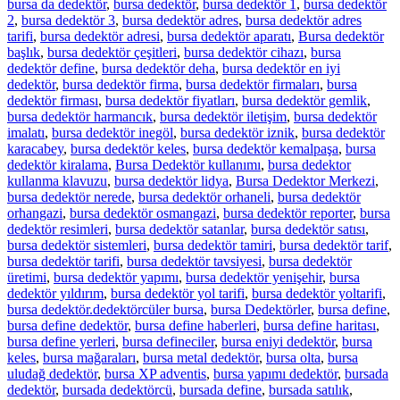
bursa da dedektör
,
bursa dedektör
,
bursa dedektör 1
,
bursa dedektör
2
,
bursa dedektör 3
,
bursa dedektör adres
,
bursa dedektör adres
tarifi
,
bursa dedektör adresi
,
bursa dedektör aparatı
,
Bursa dedektör
başlık
,
bursa dedektör çeşitleri
,
bursa dedektör cihazı
,
bursa
dedektör define
,
bursa dedektör deha
,
bursa dedektör en iyi
dedektör
,
bursa dedektör firma
,
bursa dedektör firmaları
,
bursa
dedektör firması
,
bursa dedektör fiyatları
,
bursa dedektör gemlik
,
bursa dedektör harmancık
,
bursa dedektör iletişim
,
bursa dedektör
imalatı
,
bursa dedektör inegöl
,
bursa dedektör iznik
,
bursa dedektör
karacabey
,
bursa dedektör keles
,
bursa dedektör kemalpaşa
,
bursa
dedektör kiralama
,
Bursa Dedektör kullanımı
,
bursa dedektor
kullanma klavuzu
,
bursa dedektör lidya
,
Bursa Dedektor Merkezi
,
bursa dedektör nerede
,
bursa dedektör orhaneli
,
bursa dedektör
orhangazi
,
bursa dedektör osmangazi
,
bursa dedektör reporter
,
bursa
dedektör resimleri
,
bursa dedektör satanlar
,
bursa dedektör satısı
,
bursa dedektör sistemleri
,
bursa dedektör tamiri
,
bursa dedektör tarif
,
bursa dedektör tarifi
,
bursa dedektör tavsiyesi
,
bursa dedektör
üretimi
,
bursa dedektör yapımı
,
bursa dedektör yenişehir
,
bursa
dedektör yıldırım
,
bursa dedektör yol tarifi
,
bursa dedektör yoltarifi
,
bursa dedektör.dedektörcüler bursa
,
bursa Dedektörler
,
bursa define
,
bursa define dedektör
,
bursa define haberleri
,
bursa define haritası
,
bursa define yerleri
,
bursa defineciler
,
bursa eniyi dedektör
,
bursa
keles
,
bursa mağaraları
,
bursa metal dedektör
,
bursa olta
,
bursa
uludağ dedektör
,
bursa XP adventis
,
bursa yapımı dedektör
,
bursada
dedektör
,
bursada dedektörcü
,
bursada define
,
bursada satılık
,