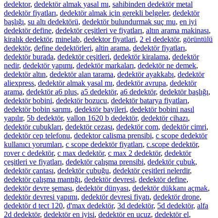
dedektor
,
dedektör almak yasal mı
,
sahibinden dedektör metal
dedektör fiyatları
,
dedektör almak için gerekli belgeler
,
dedektör
başlığı
,
su altı dedektörü
,
dedektör bulundurmak suç mu
,
en iyi
dedektör define
,
dedektör çeşitleri ve fiyatları
,
altın arama makinası
,
kiralık dedektör
,
minelab
,
dedektor fiyatlari
,
2 el dedektör
,
görüntülü
dedektör
,
define dedektörleri
,
altin arama
,
dedektör fiyatları
,
dedektör burada
,
dedektör çeşitleri
,
dedektör kiralama
,
dedektör
nedir
,
dedektör yapımı
,
dedektör markaları
,
dedektör ne demek
,
dedektör altın
,
dedektör alan tarama
,
dedektör ayakkabı
,
dedektör
aliexpress
,
dedektör almak yasal mı
,
dedektör avrupa
,
dedektör
arama
,
dedektör a6 plus
,
a5 dedektör
,
a6 dedektör
,
dedektör başlığı
,
dedektör bobini
,
dedektör bozucu
,
dedektör batarya fiyatları
,
dedektör bobin sarımı
,
dedektör bayileri
,
dedektör bobini nasıl
yapılır
,
5b dedektör
,
vallon 1620 b dedektör
,
dedektör cihazı
,
dedektör cubukları
,
dedektör cezası
,
dedektör com
,
dedektör cimri
,
dedektör cep telefonu
,
dedektor calisma prensibi
,
c scope dedektör
kullanıcı yorumları
,
c scope dedektör fiyatları
,
c.scope dedektör
,
rover c dedektör
,
c max dedektör
,
c max 2 dedektör
,
dedektör
çeşitleri ve fiyatları
,
dedektör çalışma prensibi
,
dedektör çubuk
,
dedektör çantası
,
dedektör çubuğu
,
dedektör çeşitleri nelerdir
,
dedektör çalışma mantığı
,
dedektör devresi
,
dedektör define
,
dedektör devre şeması
,
dedektör dünyası
,
dedektör dükkanı açmak
,
dedektör devresi yapımı
,
dedektör devresi fiyatı
,
dedektör drone
,
dedektör d tect 120
,
d'max dedektör
,
3d dedektör
,
5d dedektör
,
alfa
2d dedektör
,
dedektör en iyisi
,
dedektör en ucuz
,
dedektör el
,